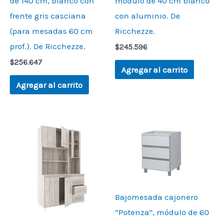
de 140 cm, blanco con
módulo de 40 cm blanco
frente gris casciana
con aluminio. De
(para mesadas 60 cm
Ricchezze.
prof.). De Ricchezze.
$
245.596
$
256.647
Agregar al carrito
Agregar al carrito
Bajomesada cajonero
“Potenza”, módulo de 60