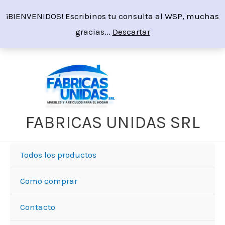
Ir
¡BIENVENIDOS! Escribinos tu consulta al WSP, muchas
al
gracias...
Descartar
contenido
Sorted
by
price:
high
to
low
FABRICAS UNIDAS SRL
Todos los productos
Como comprar
Contacto