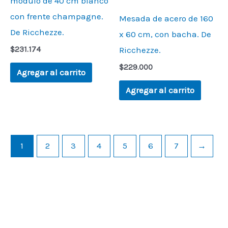
módulo de 40 cm blanco
con frente champagne.
Mesada de acero de 160
De Ricchezze.
x 60 cm, con bacha. De
$
231.174
Ricchezze.
$
229.000
Agregar al carrito
Agregar al carrito
1
2
3
4
5
6
7
→