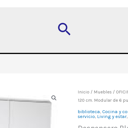
Buscar
Despensero
Inicio
/
Muebles
/
OFICI
120 cm. Modular de 6 pu
Blanco,
de
biblioteca
,
Cocina y c
servicio
,
Living y estar
120
cm.