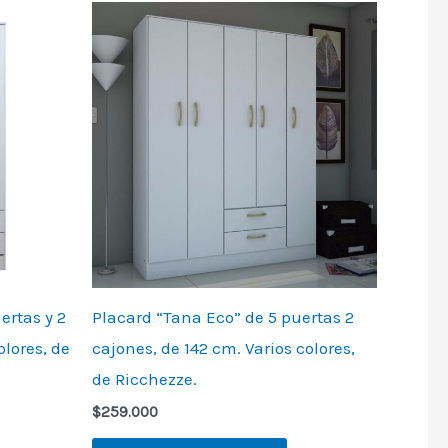
ertas y 2
Placard “Tana Eco” de 5 puertas 2
olores, de
cajones, de 142 cm. Varios colores,
de Ricchezze.
$
259.000