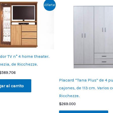
Original
Current
¡Oferta!
price
price
was:
is:
$737.133.
$589.706.
dor TV n° 4 home theater.
ezia, de Ricchezze.
$
589.706
Placard “Tana Plus” de 4 pu
ar al carrito
cajones, de 113 cm. Varios c
Ricchezze.
$
269.000