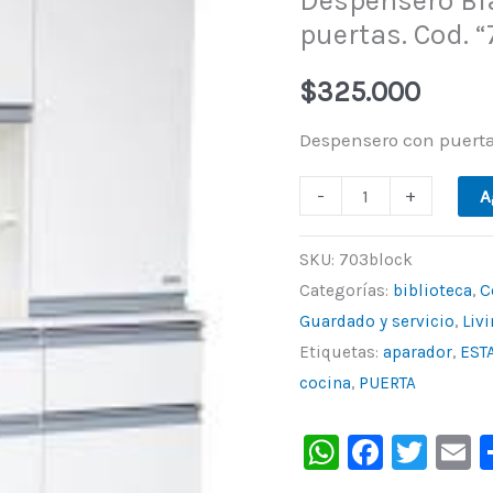
Despensero Bla
puertas. Cod. “
Modular
de
$
325.000
6
puertas.
Despensero con puertas
Cod.
-
+
A
"703"
de
SKU:
703block
Block.
Categorías:
biblioteca
,
C
cantidad
Guardado y servicio
,
Livi
Etiquetas:
aparador
,
EST
cocina
,
PUERTA
WhatsAp
Faceb
Twit
E