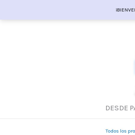
Ir
¡BIENVE
al
contenido
DESDE P
Todos los pr