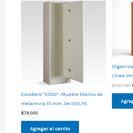
Organiza
Línea Ven
$
737.133
Escobero “E050”. Mueble blanco de
Agreg
melamina 15 mm. De DIELFE.
$
79.000
Agregar al carrito