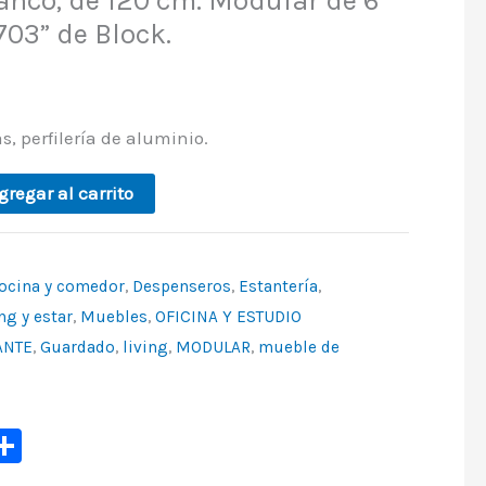
nco, de 120 cm. Modular de 6
703” de Block.
, perfilería de aluminio.
gregar al carrito
ocina y comedor
,
Despenseros
,
Estantería
,
ng y estar
,
Muebles
,
OFICINA Y ESTUDIO
ANTE
,
Guardado
,
living
,
MODULAR
,
mueble de
p
ook
ter
mail
Share