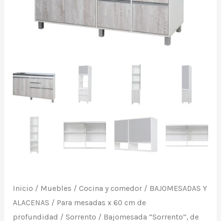
blanco
con
frente
gris
casciana
(para
mesadas
60
cm
prof.).
De
Ricchezze.
Inicio
/
Muebles
/
Cocina y comedor
/
BAJOMESADAS Y
cantidad
ALACENAS
/
Para mesadas x 60 cm de
profundidad
/
Sorrento
/ Bajomesada “Sorrento”, de