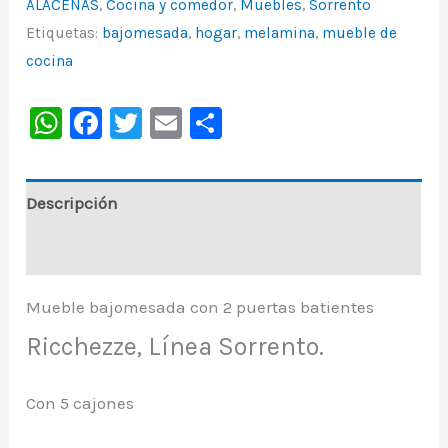
ALACENAS
,
Cocina y comedor
,
Muebles
,
Sorrento
Etiquetas:
bajomesada
,
hogar
,
melamina
,
mueble de
cocina
WhatsApp
Facebook
Twitter
Email
Share
Descripción
Información adicional
Mueble bajomesada con 2 puertas batientes
Ricchezze, Línea Sorrento.
Con 5 cajones