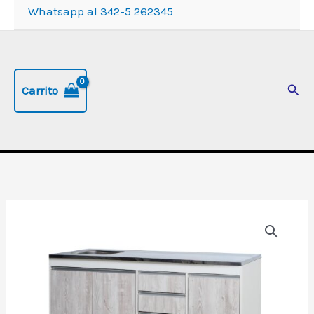
Whatsapp al 342-5 262345
Busc
Carrito
Bajomesada
"Sorrento",
de
160
cm,