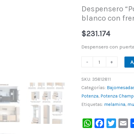
Despensero “P
cm
blanco con fre
blanco
con
$
231.174
frente
champagne.
Despensero con puerta
De
-
+
A
Ricchezze.
cantidad
SKU:
35812811
Categorías:
Bajomesada
Potenza
,
Potenza Champ
Etiquetas:
melamina
,
mu
WhatsAp
Faceb
Twit
E