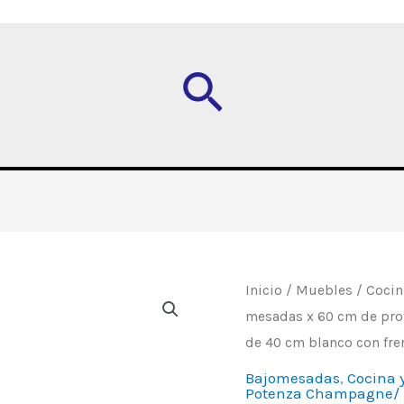
Buscar
Despensero
Inicio
/
Muebles
/
Cocin
mesadas x 60 cm de pr
"Potenza",
de 40 cm blanco con fre
módulo
de
Bajomesadas
,
Cocina 
Potenza Champagne/ 
40