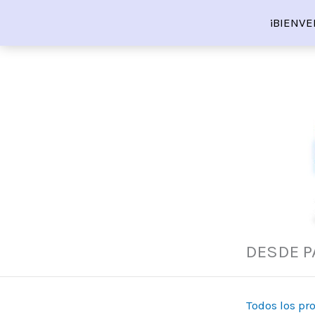
Ir
¡BIENVE
al
contenido
DESDE P
Todos los pr