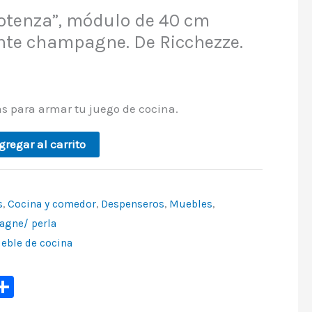
otenza”, módulo de 40 cm
nte champagne. De Ricchezze.
s para armar tu juego de cocina.
gregar al carrito
s
,
Cocina y comedor
,
Despenseros
,
Muebles
,
agne/ perla
eble de cocina
p
ook
ter
mail
Share