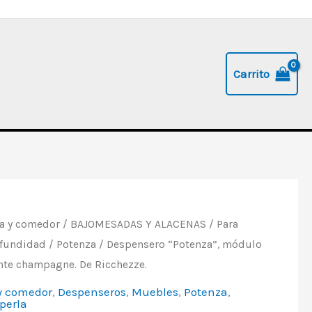
Carrito
a y comedor
/
BAJOMESADAS Y ALACENAS
/
Para
ofundidad
/
Potenza
/ Despensero “Potenza”, módulo
nte champagne. De Ricchezze.
y comedor
,
Despenseros
,
Muebles
,
Potenza
,
perla