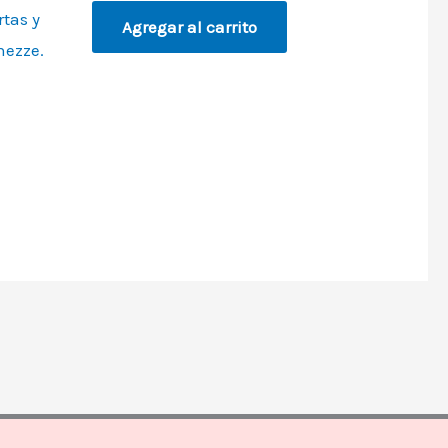
rtas y
Agregar al carrito
hezze.