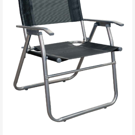
tamaño
XL.
Con
Coversol,
Caño
1"
y
Respaldo
Alto.«10009»,
–
De
Descansar.
cantidad