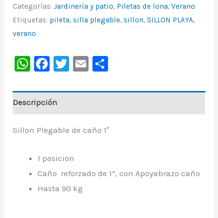
Categorías:
Jardinería y patio
,
Piletas de lona
,
Verano
Etiquetas:
pileta
,
silla plegable
,
sillon
,
SILLON PLAYA
,
verano
WhatsApp
Facebook
Twitter
Email
Share
Descripción
Sillon Plegable de caño 1″
1 posicion
Caño reforzado de 1“, con Apoyabrazo caño
Hasta 90 kg