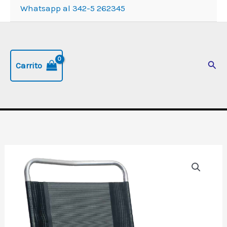
Whatsapp al 342-5 262345
Busc
Carrito
Sillón
Plegable
1
Posición
,