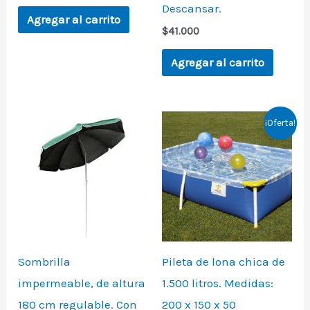
Descansar.
Agregar al carrito
$
41.000
Agregar al carrito
Original
Current
¡Oferta!
price
price
was:
is:
$139.000.
$129.000.
Sombrilla
Pileta de lona chica de
impermeable, de altura
1.500 litros. Medidas:
180 cm regulable. Con
200 x 150 x 50