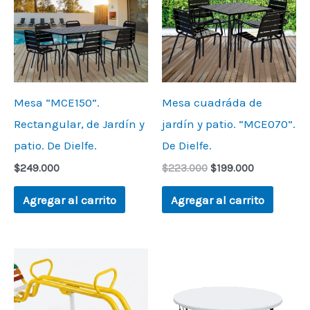
Mesa “MCE150”.
Mesa cuadráda de
Rectangular, de Jardín y
jardín y patio. “MCE070”.
patio. De Dielfe.
De Dielfe.
$
249.000
$
223.000
$
199.000
Agregar al carrito
Agregar al carrito