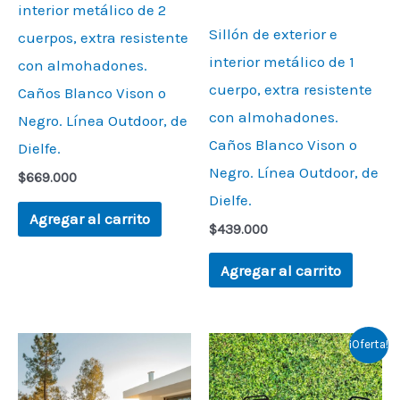
interior metálico de 2
Sillón de exterior e
cuerpos, extra resistente
interior metálico de 1
con almohadones.
cuerpo, extra resistente
Caños Blanco Vison o
con almohadones.
Negro. Línea Outdoor, de
Caños Blanco Vison o
Dielfe.
Negro. Línea Outdoor, de
$
669.000
Dielfe.
Agregar al carrito
$
439.000
Agregar al carrito
Original
Current
¡Oferta!
price
price
was:
is:
$223.000.
$199.000.