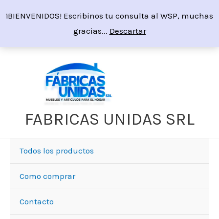
Ir
¡BIENVENIDOS! Escribinos tu consulta al WSP, muchas
al
gracias...
Descartar
contenido
Sorted
by
price:
high
to
low
FABRICAS UNIDAS SRL
Todos los productos
Como comprar
Contacto