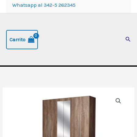
Whatsapp al 342-5 262345
Busc
Carrito
Placard
"Trio"
de
6
Puertas