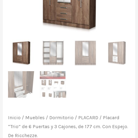
y
3
Cajones,
de
177
cm.
Con
Espejo.
De
Ricchezze.
cantidad
Inicio
/
Muebles
/
Dormitorio
/
PLACARD
/ Placard
“Trio” de 6 Puertas y 3 Cajones, de 177 cm. Con Espejo.
De Ricchezze.