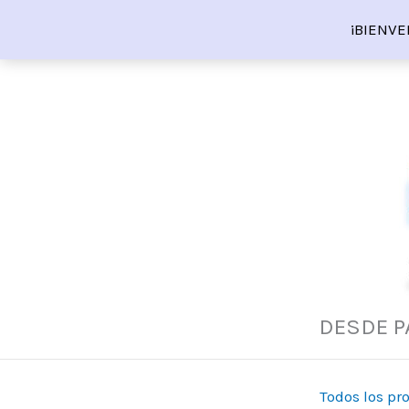
Ir
¡BIENVE
al
contenido
DESDE P
Todos los pr