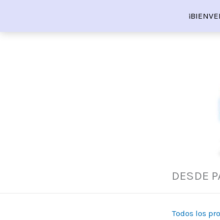
Ir
¡BIENVE
al
contenido
DESDE P
Todos los pr