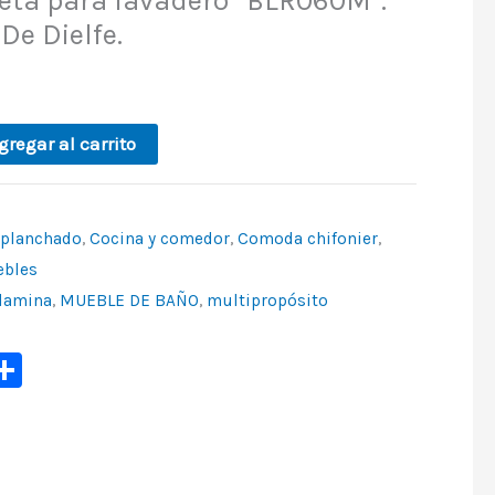
eta para lavadero “BLR060M”.
De Dielfe.
gregar al carrito
 planchado
,
Cocina y comedor
,
Comoda chifonier
,
bles
lamina
,
MUEBLE DE BAÑO
,
multipropósito
p
ook
ter
mail
Share