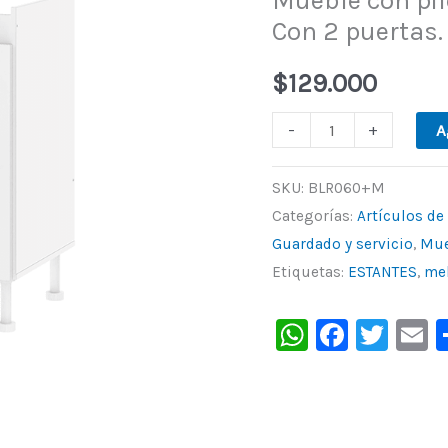
Mueble con pil
Con 2 puertas. 
Con
2
$
129.000
puertas.
De
-
+
A
Dielfe.
cantidad
SKU:
BLR060+M
Categorías:
Artículos de
Guardado y servicio
,
Mue
Etiquetas:
ESTANTES
,
me
WhatsAp
Faceb
Twit
E