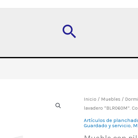
Buscar
Mueble
Inicio
/
Muebles
/
Dormi
lavadero “BLR060M”. Con
con
pileta
Artículos de planchad
Guardado y servicio
,
M
para
lavadero "BLR060M".