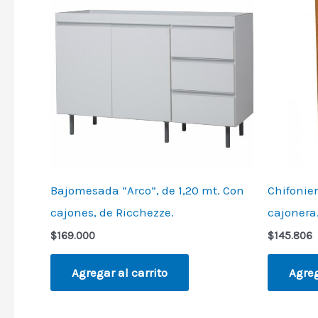
Bajomesada “Arco”, de 1,20 mt. Con
Chifonie
cajones, de Ricchezze.
cajonera
$
169.000
$
145.806
Agregar al carrito
Agreg