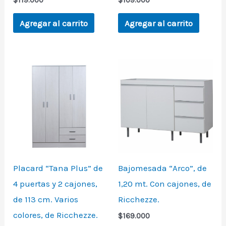
$
119.000
$
109.000
Agregar al carrito
Agregar al carrito
Placard “Tana Plus” de
Bajomesada “Arco”, de
4 puertas y 2 cajones,
1,20 mt. Con cajones, de
de 113 cm. Varios
Ricchezze.
colores, de Ricchezze.
$
169.000