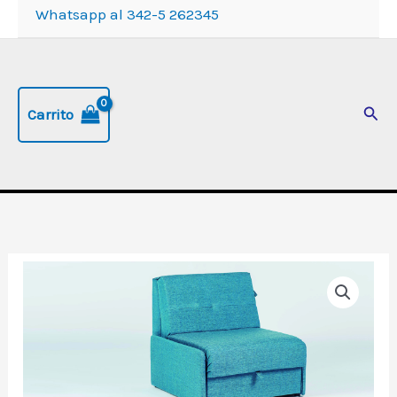
Whatsapp al 342-5 262345
Busc
Carrito
Sofa
cama
"Premium".
Sofa
cama