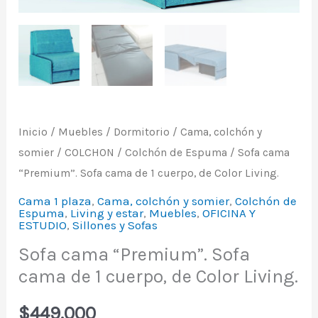
de
1
cuerpo,
de
Color
Living.
Inicio
/
Muebles
/
Dormitorio
/
Cama, colchón y
cantidad
somier
/
COLCHON
/
Colchón de Espuma
/ Sofa cama
“Premium”. Sofa cama de 1 cuerpo, de Color Living.
Cama 1 plaza
,
Cama, colchón y somier
,
Colchón de
Espuma
,
Living y estar
,
Muebles
,
OFICINA Y
ESTUDIO
,
Sillones y Sofas
Sofa cama “Premium”. Sofa
cama de 1 cuerpo, de Color Living.
$
449.000