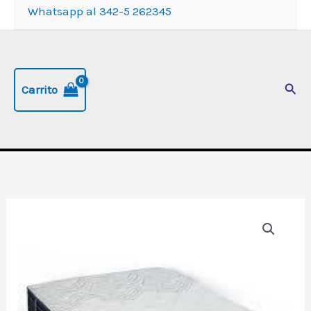
Whatsapp al 342-5 262345
Busc
Carrito
Conjunto
Sommier
de
2,5
plazas