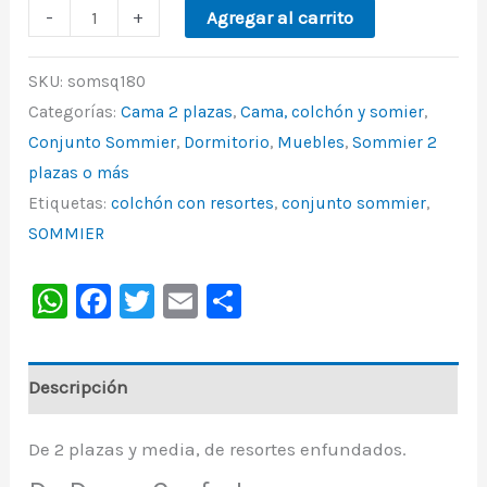
-
+
Agregar al carrito
SKU:
somsq180
Categorías:
Cama 2 plazas
,
Cama, colchón y somier
,
Conjunto Sommier
,
Dormitorio
,
Muebles
,
Sommier 2
plazas o más
Etiquetas:
colchón con resortes
,
conjunto sommier
,
SOMMIER
WhatsApp
Facebook
Twitter
Email
Share
Descripción
De 2 plazas y media, de resortes enfundados.