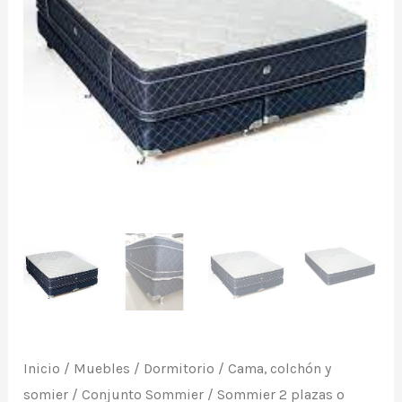
x
180
cm.
Alto
36
cm,
con
resortes
enfundados.
Modelo
"Square",
de
Deseo.
Inicio
/
Muebles
/
Dormitorio
/
Cama, colchón y
cantidad
somier
/
Conjunto Sommier
/
Sommier 2 plazas o