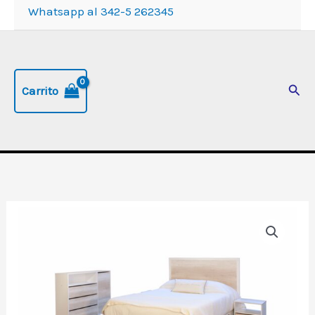
Whatsapp al 342-5 262345
Busc
Carrito
Cama
Box
de
2
plazas