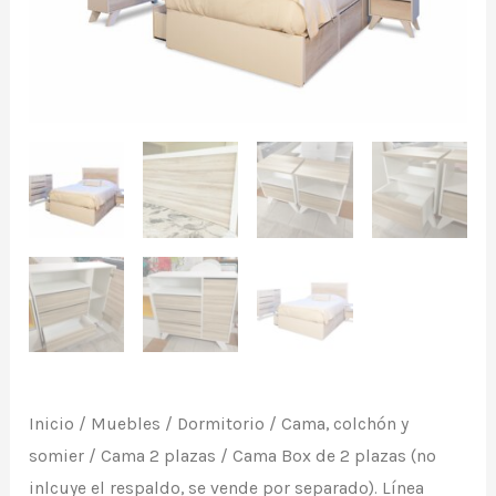
(no
inlcuye
el
respaldo,
se
vende
por
separado).
Línea
"Vika",
de
Caon.
Inicio
/
Muebles
/
Dormitorio
/
Cama, colchón y
cantidad
somier
/
Cama 2 plazas
/ Cama Box de 2 plazas (no
inlcuye el respaldo, se vende por separado). Línea