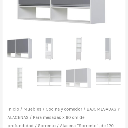
blanco
con
frente
gris
casciana.
De
Ricchezze.
cantidad
Inicio
/
Muebles
/
Cocina y comedor
/
BAJOMESADAS Y
ALACENAS
/
Para mesadas x 60 cm de
profundidad
/
Sorrento
/ Alacena “Sorrento”, de 120