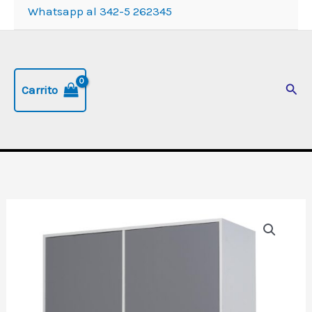
Whatsapp al 342-5 262345
Busc
Carrito
Alacena
"Sorrento",
de
120
cm,