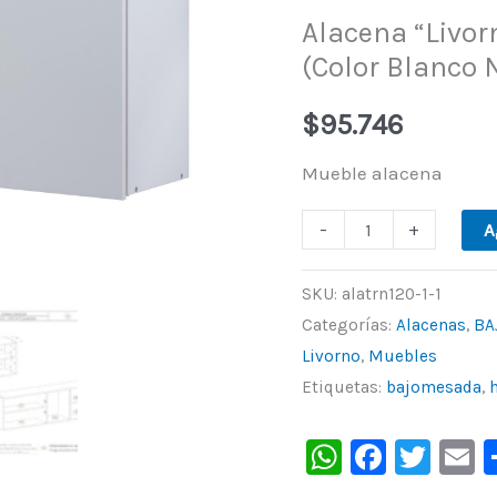
Alacena “Livorn
Con
(Color Blanco N
2
puertas
$
95.746
(Color
Blanco
Mueble alacena
Norte),
-
+
A
De
Ricchezze.
SKU:
alatrn120-1-1
cantidad
Categorías:
Alacenas
,
BA
Livorno
,
Muebles
Etiquetas:
bajomesada
,
WhatsAp
Faceb
Twit
E