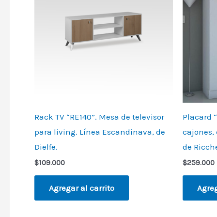
Rack TV “RE140”. Mesa de televisor
Placard “
para living. Línea Escandinava, de
cajones, 
Dielfe.
de Ricch
$
109.000
$
259.000
Agregar al carrito
Agreg