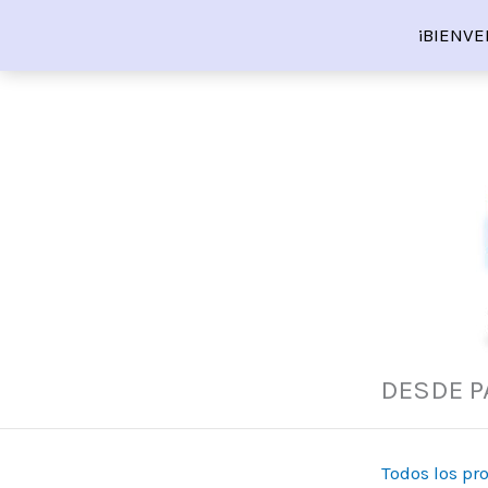
Ir
¡BIENVE
al
contenido
DESDE P
Todos los pr