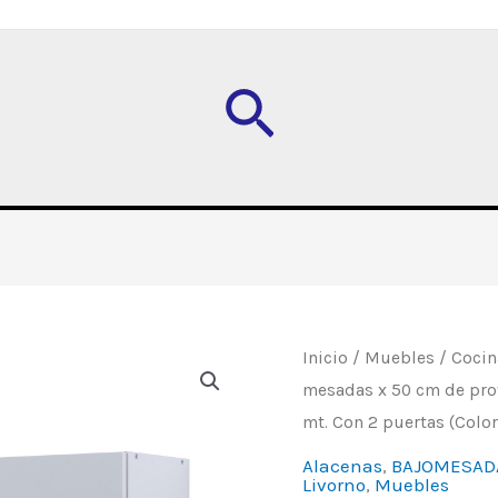
Buscar
Alacena
Inicio
/
Muebles
/
Cocin
mesadas x 50 cm de pr
"Livorno",
mt. Con 2 puertas (Color
de
1,40
Alacenas
,
BAJOMESAD
Livorno
,
Muebles
mt.