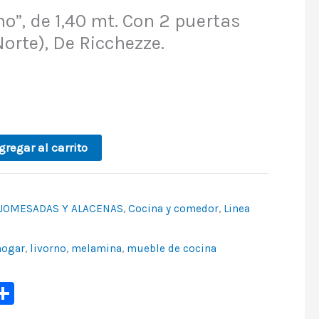
o”, de 1,40 mt. Con 2 puertas
orte), De Ricchezze.
gregar al carrito
JOMESADAS Y ALACENAS
,
Cocina y comedor
,
Linea
hogar
,
livorno
,
melamina
,
mueble de cocina
p
ook
ter
mail
Share