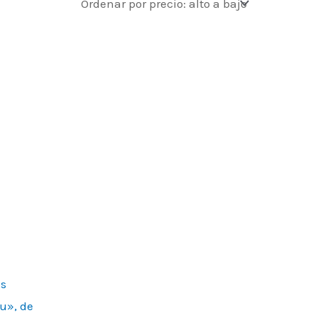
es
u», de