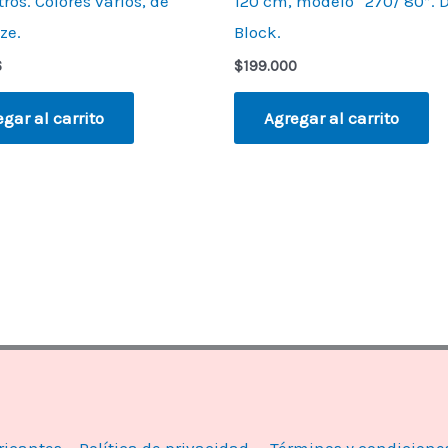
ros. Colores varios, de
120 cm, modelo “270/ 80”. 
ze.
Block.
6
$
199.000
gar al carrito
Agregar al carrito
ricantes
Política de privacidad.
Términos y condicione