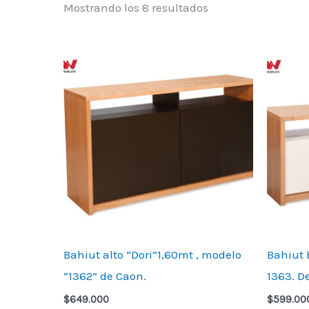
Mostrando los 8 resultados
Bahiut alto “Dori”1,60mt , modelo
Bahiut 
“1362” de Caon.
1363. D
$
649.000
$
599.00