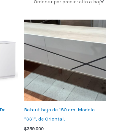
 De
Bahiut bajo de 180 cm. Modelo
“331”, de Oriental.
$
359.000