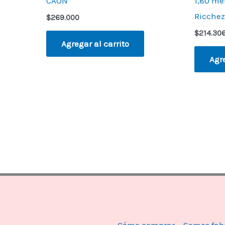
CAON
1,80 met
Ricchez
$
269.000
$
214.30
Agregar al carrito
Agre
Cómo comprar
Somos fab