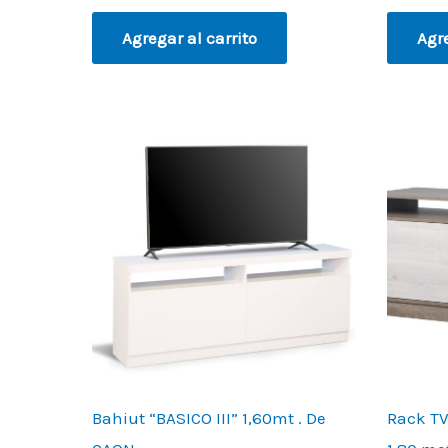
Agregar al carrito
Agre
Bahiut “BASICO III” 1,60mt . De
Rack TV