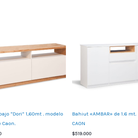
bajo “Dori” 1,60mt . modelo
Bahiut «AMBAR» de 1.6 mt.
e Caon.
CAON
0
$
519.000