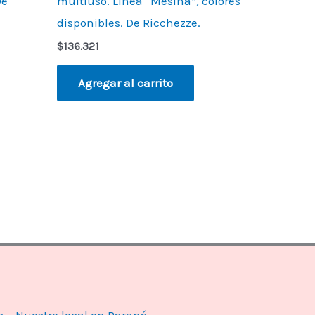
De
multiuso. Línea “Mesina”, colores
disponibles. De Ricchezze.
$
136.321
Agregar al carrito
s
Nuestro local en Paraná.