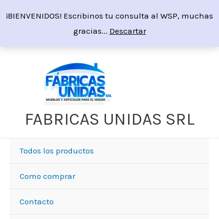
Ir
¡BIENVENIDOS! Escribinos tu consulta al WSP, muchas
al
gracias...
Descartar
contenido
Sorted
by
price:
high
to
low
FABRICAS UNIDAS SRL
Todos los productos
Como comprar
Contacto