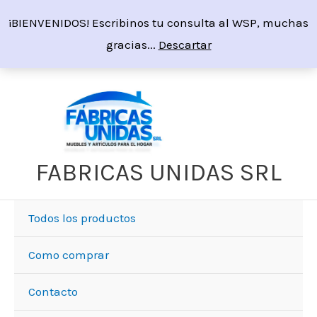
Ir
¡BIENVENIDOS! Escribinos tu consulta al WSP, muchas
al
gracias...
Descartar
contenido
Sorted
by
price:
high
to
low
FABRICAS UNIDAS SRL
Todos los productos
Como comprar
Contacto