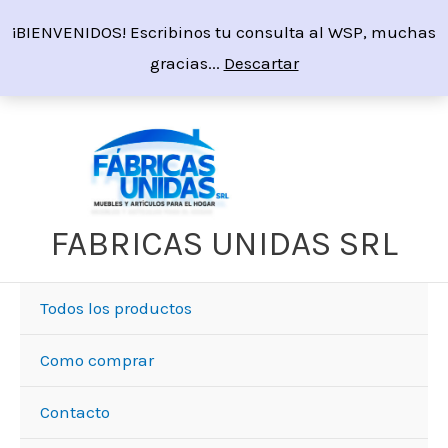
Ir
¡BIENVENIDOS! Escribinos tu consulta al WSP, muchas
al
gracias...
Descartar
contenido
Sorted
by
price:
high
to
low
FABRICAS UNIDAS SRL
Todos los productos
Como comprar
Contacto