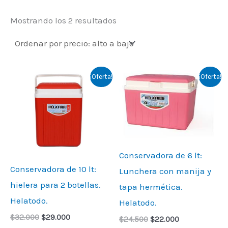
Mostrando los 2 resultados
Original
Current
Original
Current
¡Oferta!
¡Oferta!
price
price
price
price
was:
is:
was:
is:
$32.000.
$29.000.
$24.500.
$22.000.
Conservadora de 6 lt:
Conservadora de 10 lt:
Lunchera con manija y
hielera para 2 botellas.
tapa hermética.
Helatodo.
Helatodo.
$
32.000
$
29.000
$
24.500
$
22.000