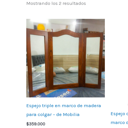
Mostrando los 2 resultados
Espejo triple en marco de madera
Espejo 
para colgar – de Mobilia
marco d
$
359.000