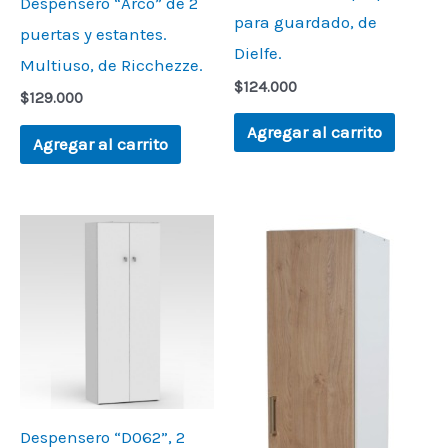
Despensero “Arco” de 2
para guardado, de
puertas y estantes.
Dielfe.
Multiuso, de Ricchezze.
$
124.000
$
129.000
Agregar al carrito
Agregar al carrito
Despensero “D062”, 2