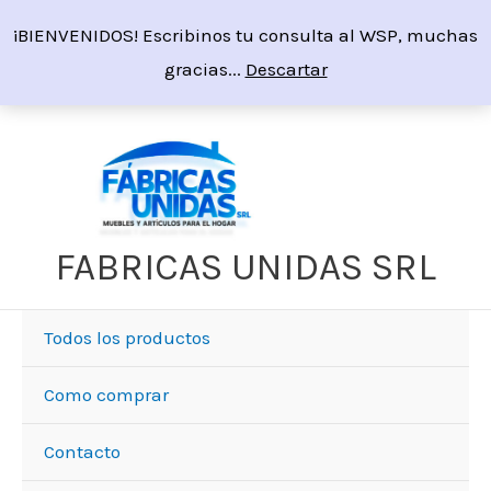
Ir
¡BIENVENIDOS! Escribinos tu consulta al WSP, muchas
al
gracias...
Descartar
contenido
Sorted
by
price:
high
to
low
FABRICAS UNIDAS SRL
Todos los productos
Como comprar
Contacto