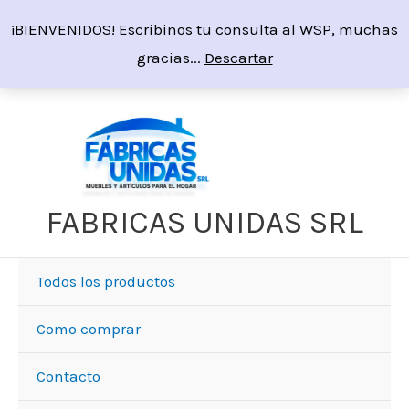
Ir
¡BIENVENIDOS! Escribinos tu consulta al WSP, muchas
al
gracias...
Descartar
contenido
Sorted
by
price:
high
to
low
FABRICAS UNIDAS SRL
Todos los productos
Como comprar
Contacto