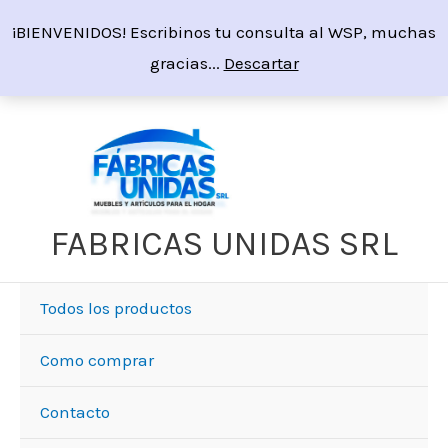
Ir
¡BIENVENIDOS! Escribinos tu consulta al WSP, muchas
al
gracias...
Descartar
contenido
Sorted
by
price:
high
to
low
FABRICAS UNIDAS SRL
Todos los productos
Como comprar
Contacto