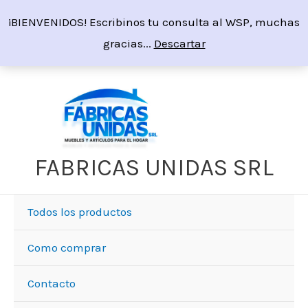
Ir
¡BIENVENIDOS! Escribinos tu consulta al WSP, muchas
al
gracias...
Descartar
contenido
Sorted
by
price:
high
to
low
FABRICAS UNIDAS SRL
Todos los productos
Como comprar
Contacto