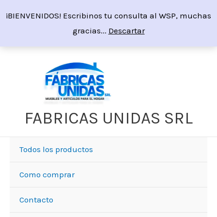
Ir
¡BIENVENIDOS! Escribinos tu consulta al WSP, muchas
al
gracias...
Descartar
contenido
Sorted
by
price:
high
to
low
FABRICAS UNIDAS SRL
Todos los productos
Como comprar
Contacto