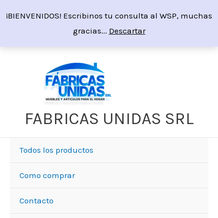
Ir
¡BIENVENIDOS! Escribinos tu consulta al WSP, muchas
al
gracias...
Descartar
contenido
Sorted
by
price:
high
to
low
FABRICAS UNIDAS SRL
Todos los productos
Como comprar
Contacto