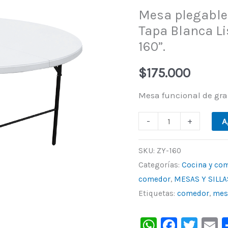
Mesa plegable
cm,
Tapa Blanca Li
con
160”.
Tapa
Blanca
$
175.000
Lisa.
Patas
Mesa funcional de gr
de
-
+
A
acero.
Modelo
SKU:
ZY-160
"ZY-
Categorías:
Cocina y co
160".
comedor
,
MESAS Y SILLA
cantidad
Etiquetas:
comedor
,
mes
WhatsAp
Faceb
Twit
E