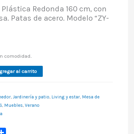
 Plástica Redonda 160 cm, con
sa. Patas de acero. Modelo “ZY-
an comodidad.
gregar al carrito
medor
,
Jardinería y patio
,
Living y estar
,
Mesa de
S
,
Muebles
,
Verano
a
p
ook
ter
mail
Share