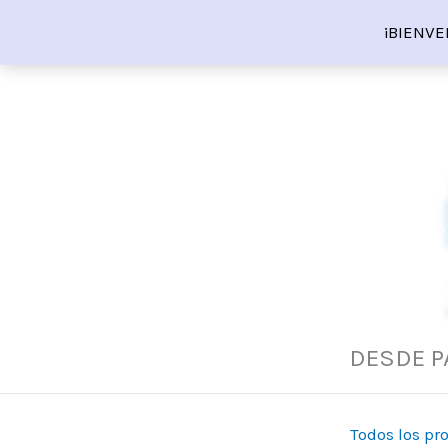
Ir
¡BIENVE
al
contenido
DESDE P
Todos los pr