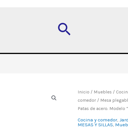
Buscar
Mesa
Inicio
/
Muebles
/
Cocin
comedor
/ Mesa plegable
plegable
Patas de acero. Modelo 
Plástica
Redonda
Cocina y comedor
,
Jar
MESAS Y SILLAS
,
Mueb
160