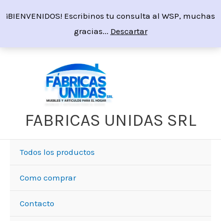
Ir
¡BIENVENIDOS! Escribinos tu consulta al WSP, muchas
al
gracias...
Descartar
contenido
Sorted
by
price:
high
to
low
FABRICAS UNIDAS SRL
Todos los productos
Como comprar
Contacto