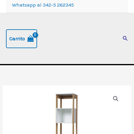
Whatsapp al 342-5 262345
Busc
Carrito
Módulo
con
2
cajones
y