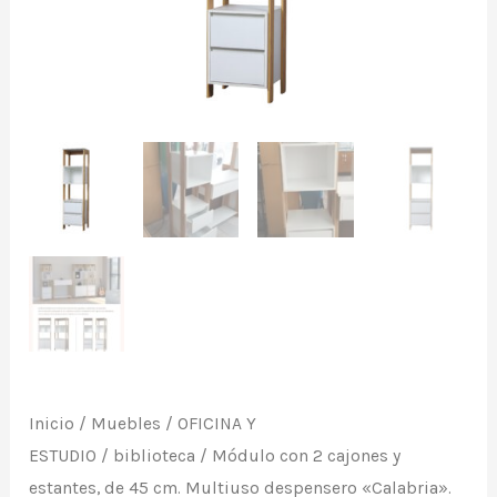
estantes,
de
45
cm.
Multiuso
despensero
«Calabria».
de
Ricchezze.
cantidad
Inicio
/
Muebles
/
OFICINA Y
ESTUDIO
/
biblioteca
/ Módulo con 2 cajones y
estantes, de 45 cm. Multiuso despensero «Calabria».