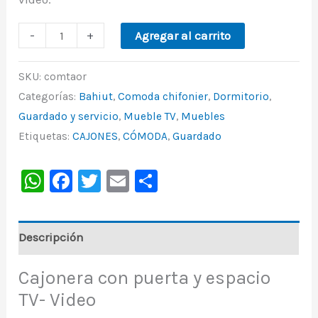
-
+
Agregar al carrito
SKU:
comtaor
Categorías:
Bahiut
,
Comoda chifonier
,
Dormitorio
,
Guardado y servicio
,
Mueble TV
,
Muebles
Etiquetas:
CAJONES
,
CÓMODA
,
Guardado
WhatsApp
Facebook
Twitter
Email
Share
Descripción
Cajonera con puerta y espacio
TV- Video