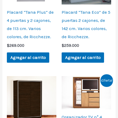
Placard “Tana Plus” de
Placard “Tana Eco” de 5
4 puertas y 2 cajones,
puertas 2 cajones, de
de 113 cm. Varios
142 cm. Varios colores,
colores, de Ricchezze.
de Ricchezze.
$
269.000
$
259.000
Agregar al carrito
Agregar al carrito
Original
Current
¡Oferta!
price
price
was:
is:
$737.133.
$589.706.
Organizador TV n° 4