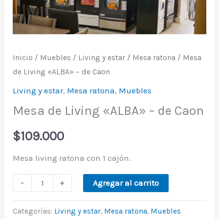
de
Caon
cantidad
Inicio
/
Muebles
/
Living y estar
/
Mesa ratona
/ Mesa
de Living «ALBA» – de Caon
Living y estar
,
Mesa ratona
,
Muebles
Mesa de Living «ALBA» – de Caon
$
109.000
Mesa living ratona con 1 cajón.
-
+
Agregar al carrito
Categorías:
Living y estar
,
Mesa ratona
,
Muebles