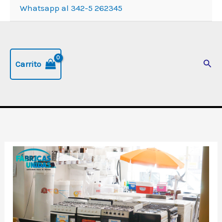
Whatsapp al 342-5 262345
Busc
Carrito
Mesa
de
Living
«ALBA»
-