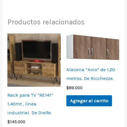
Productos relacionados
Alacena “Arco” de 1,20
metros. De Ricchezze.
$
89.000
Rack para TV “RE141”
Agregar al carrito
1,40mt , línea
industrial. De Dielfe.
$
145.000