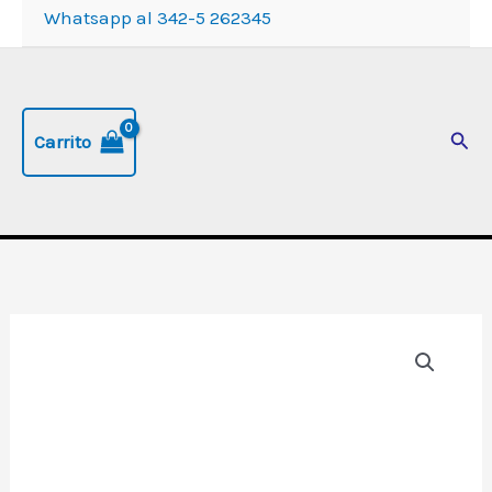
Whatsapp al 342-5 262345
Busc
Carrito
Escritorio
articulado
y
modulado,
modelo