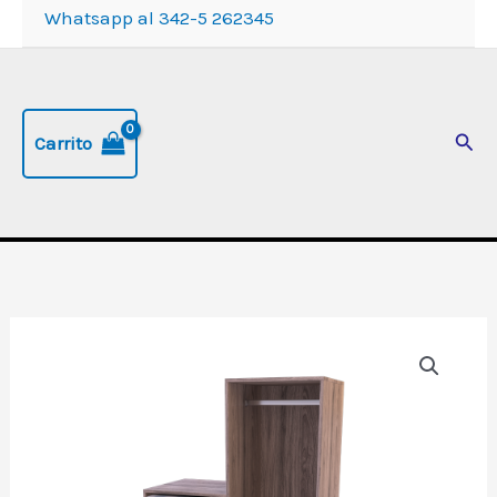
Whatsapp al 342-5 262345
Busc
Carrito
Centro
de
planchado
combinado
con