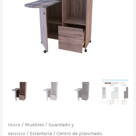
despensero,
modelo
"670/673".
De
Orlandi.
cantidad
Inicio
/
Muebles
/
Guardado y
servicio
/
Estantería
/ Centro de planchado