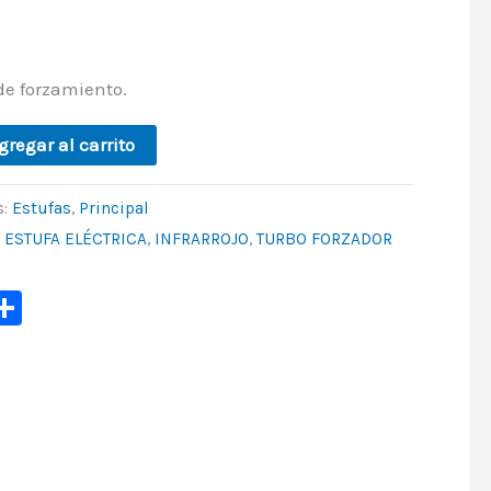
de forzamiento.
gregar al carrito
s:
Estufas
,
Principal
,
ESTUFA ELÉCTRICA
,
INFRARROJO
,
TURBO FORZADOR
p
ook
ter
mail
Share