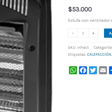
forzador.
$
53.000
De
Estufa con ventilador 
Crivel.
cantidad
-
+
A
SKU:
infract
Categoría
Etiquetas:
CALEFACCIÓN
WhatsAp
Faceb
Twit
E