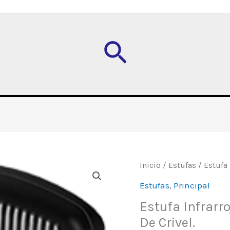
Buscar
Estufa
Inicio
/
Estufas
/ Estufa 
Infrarroja
Estufas
,
Principal
eléctrica,
Estufa Infrarro
con
De Crivel.
Turbo