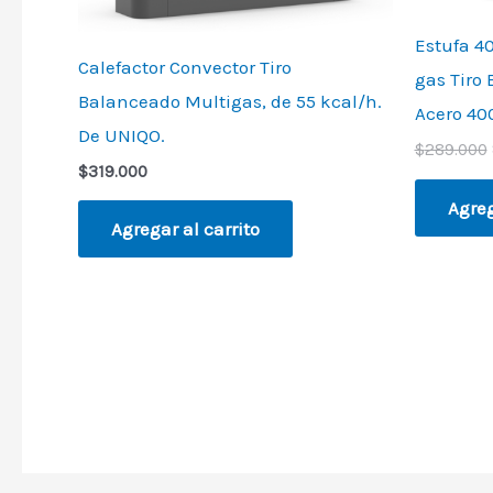
Estufa 40
Calefactor Convector Tiro
gas Tiro
Balanceado Multigas, de 55 kcal/h.
Acero 40
De UNIQO.
$
289.000
$
319.000
Agreg
Agregar al carrito