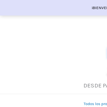
Ir
¡BIENVE
al
contenido
DESDE P
Todos los pr