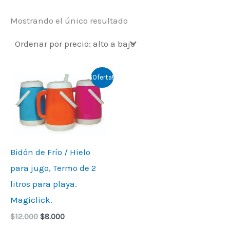
Mostrando el único resultado
Original
Current
¡Oferta!
price
price
was:
is:
$12.000.
$8.000.
Bidón de Frío / Hielo
para jugo, Termo de 2
litros para playa.
Magiclick.
$
12.000
$
8.000