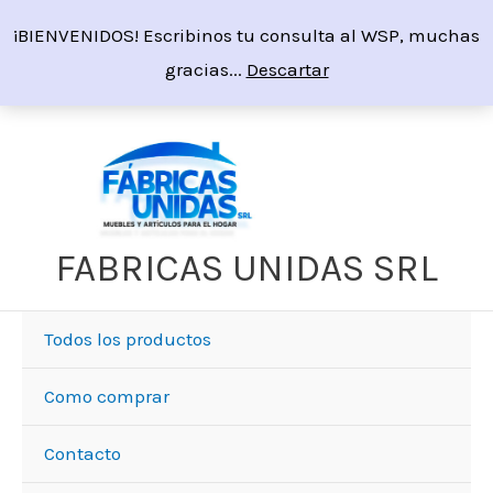
Ir
¡BIENVENIDOS! Escribinos tu consulta al WSP, muchas
al
gracias...
Descartar
contenido
Sorted
by
price:
high
to
low
FABRICAS UNIDAS SRL
Todos los productos
Como comprar
Contacto