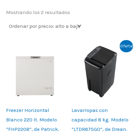
Mostrando los 2 resultados
Original
Current
¡Oferta!
price
price
was:
is:
$335.000.
$319.000.
Freezer Horizontal
Lavarropas con
Blanco 220 lt. Modelo
capacidad 8 kg. Modelo
“FHP220B”, de Patrick.
“LTDR87SGO”, de Drean.