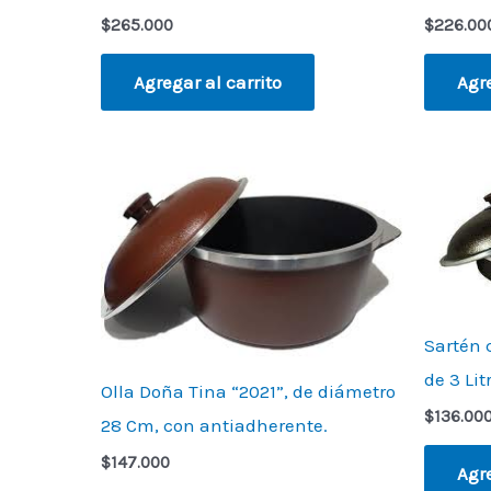
$
265.000
$
226.00
Agregar al carrito
Agre
Sartén 
de 3 Li
Olla Doña Tina “2021”, de diámetro
$
136.00
28 Cm, con antiadherente.
$
147.000
Agre