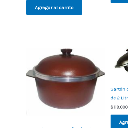
Agregar al carrito
Sartén 
de 2 Li
$
119.000
Agre