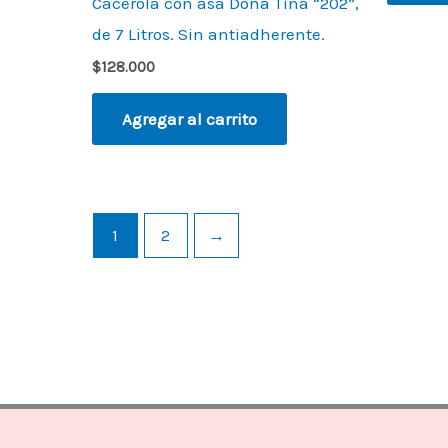
Cacerola con asa Doña Tina “202”,
de 7 Litros. Sin antiadherente.
$
128.000
Agregar al carrito
1
2
→