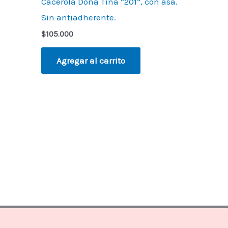
Cacerola Doña Tina “201”, con asa.
Sin antiadherente.
$
105.000
Agregar al carrito