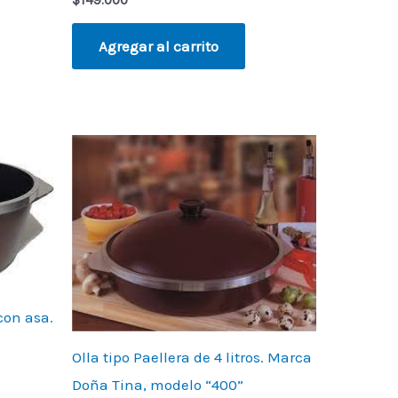
Agregar al carrito
con asa.
Olla tipo Paellera de 4 litros. Marca
Doña Tina, modelo “400”