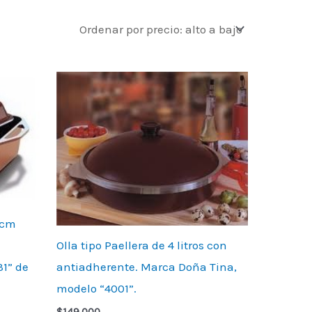
 cm
Olla tipo Paellera de 4 litros con
1” de
antiadherente. Marca Doña Tina,
modelo “4001”.
$
149.000