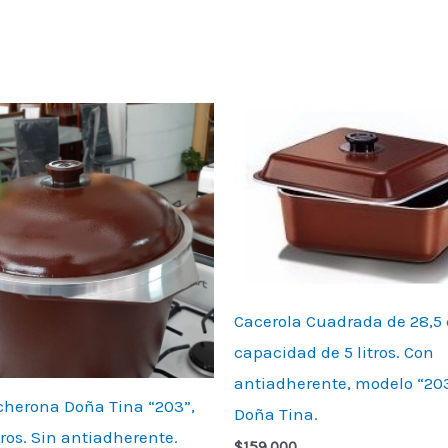
Cacerola Cuadrada de 28,5
capacidad de 5 litros. Con
antiadherente, modelo “203
cherona Doña Tina “203”,
Doña Tina.
tros. Sin antiadherente.
$
159.000