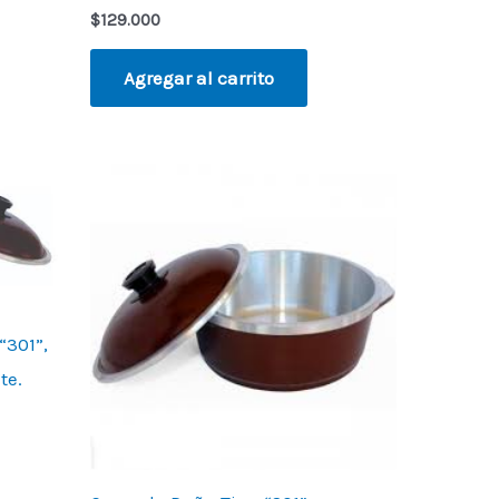
$
129.000
Agregar al carrito
“301”,
te.