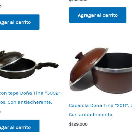
0
Agregar al carrito
gar al carrito
con tapa Doña Tina “3002”,
tros. Con antiadherente.
Cacerola Doña Tina “2011”, 
0
Con antiadherente.
$
129.000
gar al carrito