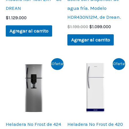
DREAN
agua fría. Modelo
HDR430N12M, de Drean.
$
1.129.000
$
1.199.000
$
1.099.000
Agregar al carrito
Agregar al carrito
Original
Current
Original
Current
¡Oferta!
¡Oferta!
price
price
price
price
was:
is:
was:
is:
$1.199.000.
$1.099.000.
$1.099.000.
$949.000.
Heladera No Frost de 424
Heladera No Frost de 420