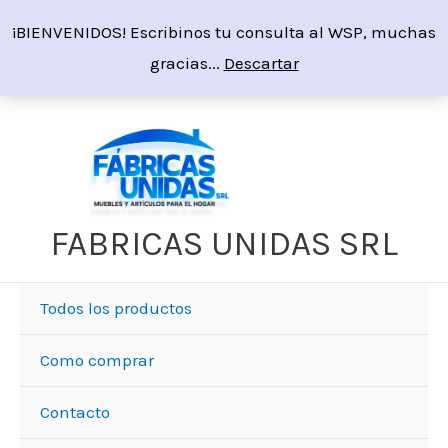
Ir
¡BIENVENIDOS! Escribinos tu consulta al WSP, muchas
al
gracias...
Descartar
contenido
Sorted
by
price:
high
to
low
FABRICAS UNIDAS SRL
Todos los productos
Como comprar
Contacto