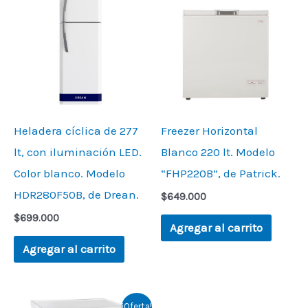
Heladera cíclica de 277
Freezer Horizontal
lt, con iluminación LED.
Blanco 220 lt. Modelo
Color blanco. Modelo
“FHP220B”, de Patrick.
HDR280F50B, de Drean.
$
649.000
$
699.000
Agregar al carrito
Agregar al carrito
Original
Current
¡Oferta!