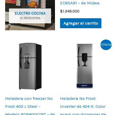
EC8SAR1 – de Midea
$
1.349.000
ELECTRO COCINA
10 PRODUCTOS
Agregar al carrito
Original
Current
¡Oferta!
price
price
was:
is:
$1.199.000.
$1.099.00
Heladera con freezer No
Heladera No Frost
Frost 400 L Steel –
Inverter de 424 lt. Color
Modelo RDP400FZRT – de
acero con dispenser de