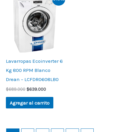
price
price
was:
is:
$689.000.
$639.000.
Lavarropas Ecoinverter 6
Kg 800 RPM Blanco
Drean – LCFDR0608LB0
$
689.000
$
639.000
Agregar al carrito