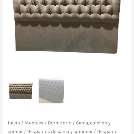
con
tapizado
de
tela
en
capitoné,
sin
borde.
De
HyJ.
cantidad
Inicio
/
Muebles
/
Dormitorio
/
Cama, colchón y
somier
/
Respaldos de cama y sommier
/ Respaldo