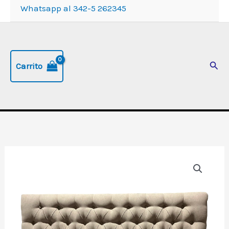
Whatsapp al 342-5 262345
Busc
Carrito
Respaldo
"Emperador"
de
180
cm,