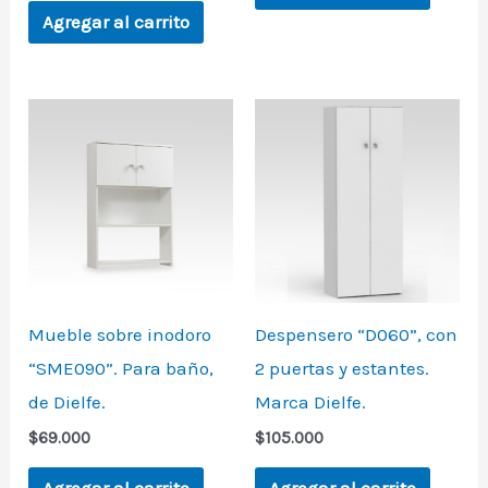
Agregar al carrito
Mueble sobre inodoro
Despensero “D060”, con
“SME090”. Para baño,
2 puertas y estantes.
de Dielfe.
Marca Dielfe.
$
69.000
$
105.000