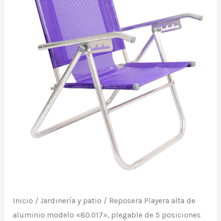
modelo
«80.017»,
plegable
de
5
posiciones
con
coversol.
De
Descansar.
cantidad
Inicio
/
Jardinería y patio
/ Reposera Playera alta de
aluminio modelo «80.017», plegable de 5 posiciones