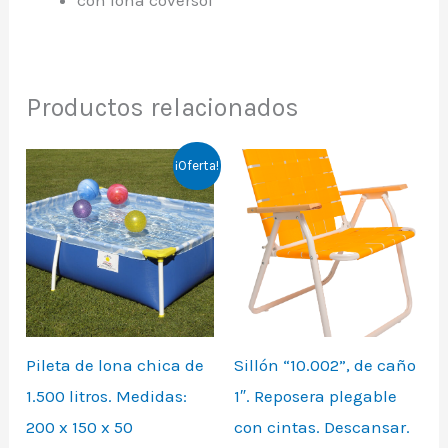
con lona coversol
Productos relacionados
Original
Current
¡Oferta!
price
price
was:
is:
$139.000.
$129.000.
Pileta de lona chica de
Sillón “10.002”, de caño
1.500 litros. Medidas:
1″. Reposera plegable
200 x 150 x 50
con cintas. Descansar.