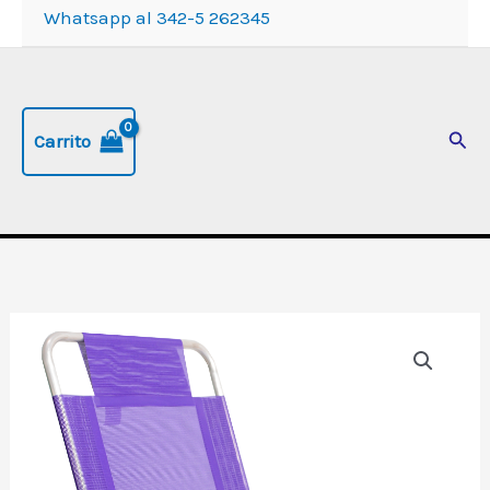
Whatsapp al 342-5 262345
Busc
Carrito
Reposera
Playera
alta
de
aluminio