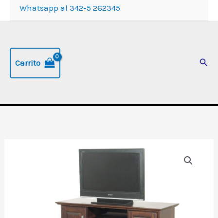
Whatsapp al 342-5 262345
Busc
Carrito
Mesa
TV
HI-
FI
de