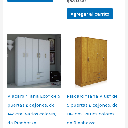
$
539.000
Agregar al carrito
Placard “Tana Eco” de 5
Placard “Tana Plus” de
puertas 2 cajones, de
5 puertas 2 cajones, de
142 cm. Varios colores,
142 cm. Varios colores,
de Ricchezze.
de Ricchezze.