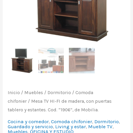
madera,
con
puertas
tablero
y
estantes.
Cod.
"1906",
de
Mobilia.
Inicio
/
Muebles
/
Dormitorio
/
Comoda
cantidad
chifonier
/ Mesa TV HI-FI de madera, con puertas
tablero y estantes. Cod. “1906”, de Mobilia.
Cocina y comedor
,
Comoda chifonier
,
Dormitorio
,
Guardado y servicio
,
Living y estar
,
Mueble TV
,
Muebles
,
OFICINA Y ESTUDIO