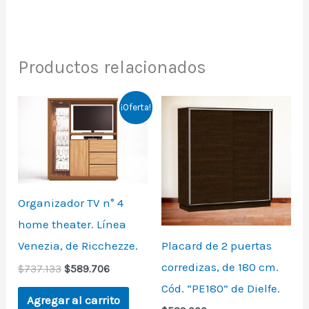
Productos relacionados
Original
Current
¡Oferta!
price
price
was:
is:
$737.133.
$589.706.
Organizador TV n° 4
home theater. Línea
Placard de 2 puertas
Venezia, de Ricchezze.
corredizas, de 180 cm.
$
737.133
$
589.706
Cód. “PE180” de Dielfe.
Agregar al carrito