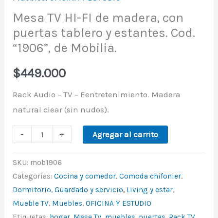
Mesa TV HI-FI de madera, con
puertas tablero y estantes. Cod.
“1906”, de Mobilia.
$
449.000
Rack Audio – TV – Eentretenimiento. Madera
natural clear (sin nudos).
-
+
Agregar al carrito
SKU:
mob1906
Categorías:
Cocina y comedor
,
Comoda chifonier
,
Dormitorio
,
Guardado y servicio
,
Living y estar
,
Mueble TV
,
Muebles
,
OFICINA Y ESTUDIO
Etiquetas:
hogar
,
Mesa TV
,
muebles
,
puertas
,
Rack TV