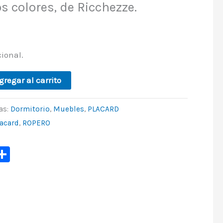
s colores, de Ricchezze.
ional.
gregar al carrito
as:
Dormitorio
,
Muebles
,
PLACARD
lacard
,
ROPERO
p
ook
ter
mail
Share