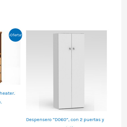
¡Oferta!
heater.
.
Despensero “D060”, con 2 puertas y