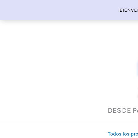
Ir
¡BIENVE
al
contenido
DESDE P
Todos los pr