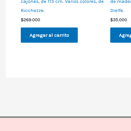
cajones, de 113 cm. Varios colores, de
de mader
Ricchezze.
Dielfe.
$
269.000
$
35.000
Agregar al carrito
Agreg