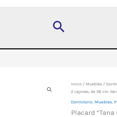
Buscar
Placard
Inicio
/
Muebles
/
Dormi
2 cajones, de 58 cm. Var
"Tana
Eco",
Dormitorio
,
Muebles
,
P
de
Placard “Tana 
2