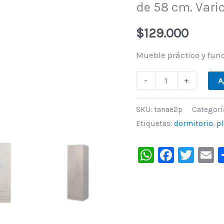
de 58 cm. Vario
puertas
y
$
129.000
2
Mueble práctico y func
cajones,
de
-
+
A
58
cm.
SKU:
tanae2p
Categorí
Varios
Etiquetas:
dormitorio
,
p
colores,
WhatsAp
Faceb
Twit
E
de
Ricchezze.
cantidad