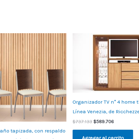
Original
Current
price
price
was:
is:
$737.133.
$589.706.
Organizador TV n° 4 home t
Línea Venezia, de Ricchezze
$
737.133
$
589.706
caño tapizada, con respaldo
Agregar al carrito