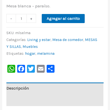
Mesa blanca – paraíso.
-
+
Agregar al carrito
SKU:
mlselma
Categorías:
Living y estar
,
Mesa de comedor
,
MESAS
Y SILLAS
,
Muebles
Etiquetas:
hogar
,
melamina
WhatsApp
Facebook
Twitter
Email
Share
Descripción
Información adicional