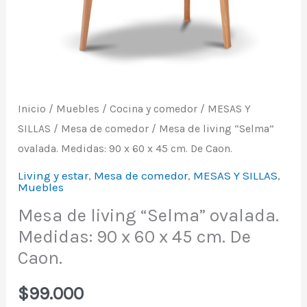
Medidas:
90
x
60
x
Inicio
/
Muebles
/
Cocina y comedor
/
MESAS Y
45
SILLAS
/
Mesa de comedor
/ Mesa de living “Selma”
cm.
ovalada. Medidas: 90 x 60 x 45 cm. De Caon.
De
Living y estar
,
Mesa de comedor
,
MESAS Y SILLAS
,
Caon.
Muebles
cantidad
Mesa de living “Selma” ovalada.
Medidas: 90 x 60 x 45 cm. De
Caon.
$
99.000