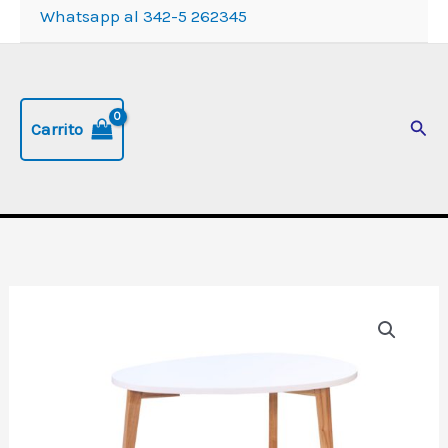
Whatsapp al 342-5 262345
Busc
Carrito
Mesa
de
living
"Selma"
ovalada.