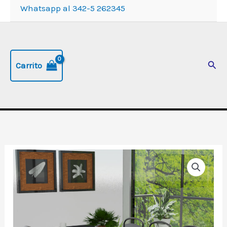
Whatsapp al 342-5 262345
Busc
Carrito
Juego
de
comedor
x
6: