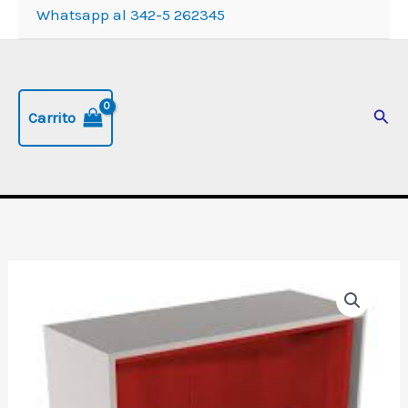
Whatsapp al 342-5 262345
Busc
Carrito
Contenedor
"BZCO85",
de
79
cm.