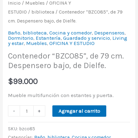
Inicio
/
Muebles
/
OFICINA Y
ESTUDIO
/
biblioteca
/ Contenedor “BZCO85”, de 79
cm. Despensero bajo, de Dielfe.
Baño
,
biblioteca
,
Cocina y comedor
,
Despenseros
,
Dormitorio
,
Estantería
,
Guardado y servicio
,
Living
y estar
,
Muebles
,
OFICINA Y ESTUDIO
Contenedor “BZCO85”, de 79 cm.
Despensero bajo, de Dielfe.
$
99.000
Mueble multifunción con estantes y puerta.
-
+
Agregar al carrito
SKU:
bzco85
Categorías:
Baño
,
biblioteca
,
Cocina y comedor
,