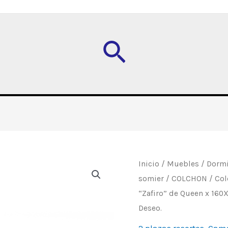
Buscar
Colchón
Inicio
/
Muebles
/
Dormi
somier
/
COLCHON
/
Col
"Zafiro"
“Zafiro” de Queen x 160
de
Deseo.
Queen
x
2 plazas resortes
,
Cama