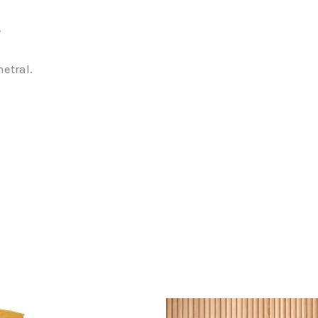
.
etral.