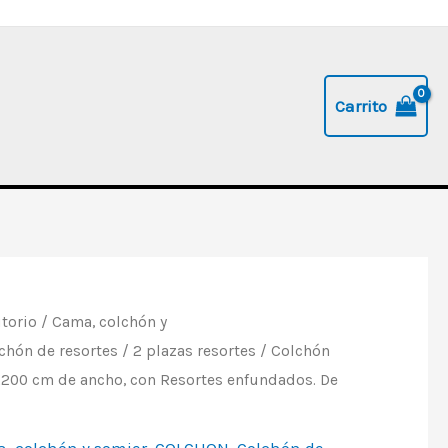
Carrito
torio
/
Cama, colchón y
chón de resortes
/
2 plazas resortes
/ Colchón
X200 cm de ancho, con Resortes enfundados. De
, colchón y somier
,
COLCHON
,
Colchón de