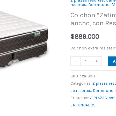
resortes
,
Dormitorio
,
M
160X200
Colchón “Zafir
cm
ancho, con Res
de
ancho,
$
889.000
con
Resortes
Colchon extra resisten
enfundados.
-
+
A
De
Deseo.
SKU:
cza160-1
cantidad
Categorías:
2 plazas res
de resortes
,
Dormitorio
,
Etiquetas:
2 PLAZAS
,
con
ENFUNDADOS