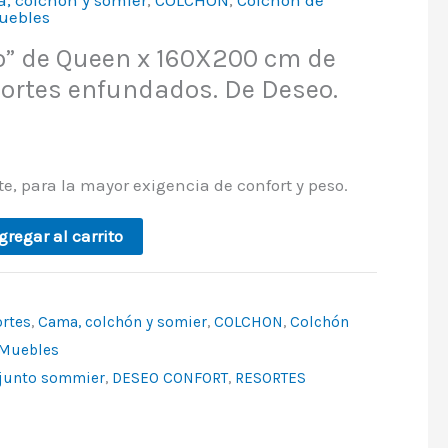
uebles
o” de Queen x 160X200 cm de
ortes enfundados. De Deseo.
te, para la mayor exigencia de confort y peso.
gregar al carrito
ortes
,
Cama, colchón y somier
,
COLCHON
,
Colchón
Muebles
junto sommier
,
DESEO CONFORT
,
RESORTES