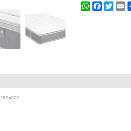
WhatsAp
Faceb
Twit
E
 160×200