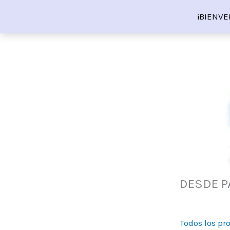
Ir
¡BIENVE
al
contenido
DESDE P
Todos los pr