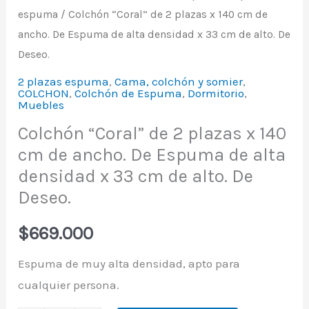
alto.
espuma
/ Colchón “Coral” de 2 plazas x 140 cm de
De
ancho. De Espuma de alta densidad x 33 cm de alto. De
Deseo.
Deseo.
cantidad
2 plazas espuma
,
Cama, colchón y somier
,
COLCHON
,
Colchón de Espuma
,
Dormitorio
,
Muebles
Colchón “Coral” de 2 plazas x 140
cm de ancho. De Espuma de alta
densidad x 33 cm de alto. De
Deseo.
$
669.000
Espuma de muy alta densidad, apto para
cualquier persona.