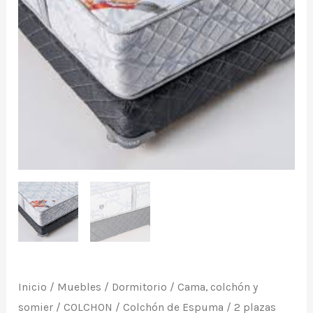
x
140
cm
de
ancho.
De
Espuma
de
alta
densidad
x
33
cm
Inicio
/
Muebles
/
Dormitorio
/
Cama, colchón y
de
somier
/
COLCHON
/
Colchón de Espuma
/
2 plazas