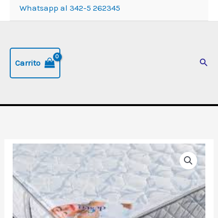
Whatsapp al 342-5 262345
Busc
Carrito
Colchón
"Coral"
de
2
plazas