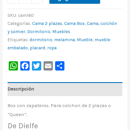
SKU:
cam160
Categorías:
Cama 2 plazas
,
Cama Box
,
Cama, colchón
y somier
,
Dormitorio
,
Muebles
Etiquetas:
dormitorio
,
melamina
,
Mueble
,
mueble
embalado
,
placard
,
ropa
WhatsApp
Facebook
Twitter
Email
Share
Descripción
Box con zapateros. Para colchon de 2 plazas o
“Queen”.
De Dielfe