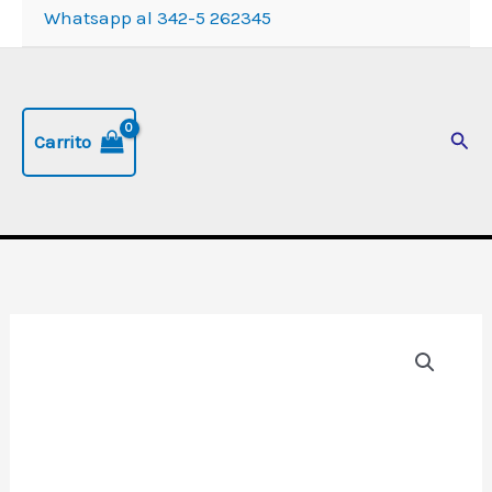
Whatsapp al 342-5 262345
Busc
Carrito
Cama
extensible
de
140
a