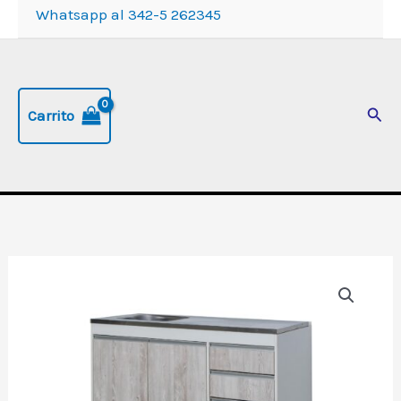
Whatsapp al 342-5 262345
Busc
Carrito
Bajomesada
"Sorrento",
de
120
cm,