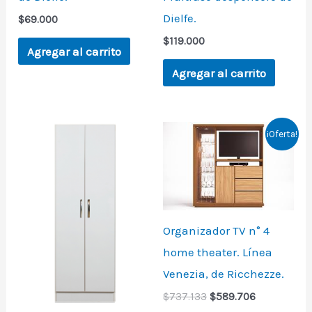
Dielfe.
$
69.000
$
119.000
Agregar al carrito
Agregar al carrito
Original
Current
¡Oferta!
price
price
was:
is:
$737.133.
$589.706.
Organizador TV n° 4
home theater. Línea
Venezia, de Ricchezze.
$
737.133
$
589.706