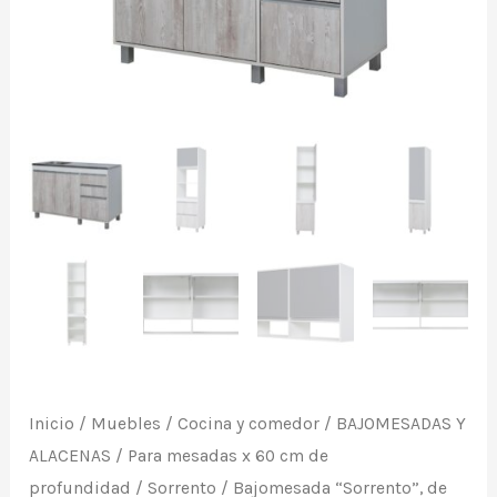
blanco
con
frente
gris
casciana
(para
mesadas
60
cm
prof.).
De
Ricchezze.
Inicio
/
Muebles
/
Cocina y comedor
/
BAJOMESADAS Y
cantidad
ALACENAS
/
Para mesadas x 60 cm de
profundidad
/
Sorrento
/ Bajomesada “Sorrento”, de