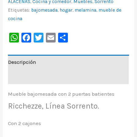
ALACENAS
,
Cocina y comedor
,
Muebles
,
Sorrento
Etiquetas:
bajomesada
,
hogar
,
melamina
,
mueble de
cocina
WhatsApp
Facebook
Twitter
Email
Share
Descripción
Información adicional
Mueble bajomesada con 2 puertas batientes
Ricchezze, Línea Sorrento.
Con 2 cajones